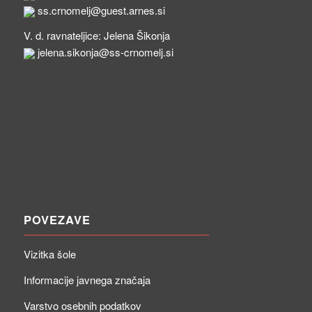
ss.crnomelj@guest.arnes.si
V. d. ravnateljice: Jelena Šikonja
jelena.sikonja@ss-crnomelj.si
POVEZAVE
Vizitka šole
Informacije javnega značaja
Varstvo osebnih podatkov