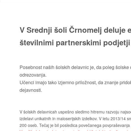
V Srednji šoli Črnomelj deluje 
številnimi partnerskimi podjetji 
Posebnost naših šolskih delavnic je, da poleg šolske 
odrezovanja.
Učenci imajo tako izjemno priložnost, da znanje pridob
dejavnosti.
V šolskih delavnicah uspešno sledimo hitremu razvoju najsodo
izdelavi unikatnih in maloserijskih izdelkov. V letu 2013/14
200 oseb. Tečaj je bil posledica povečanega povpraševanja 