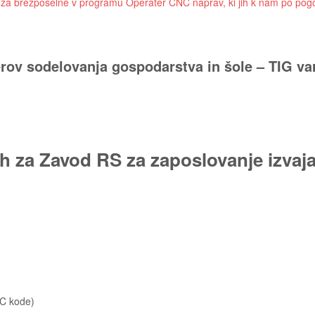
ja za brezposelne v programu Operater CNC naprav, ki jih k nam po po
ov sodelovanja gospodarstva in šole – TIG var
ah za Zavod RS za zaposlovanje izv
NC kode)