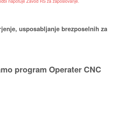
godbi napotuje Zavod RS za zaposlovanje.
jenje, usposabljanje brezposelnih za
ajamo program Operater CNC