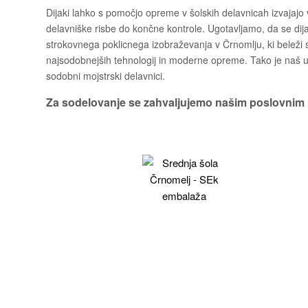
Dijaki lahko s pomočjo opreme v šolskih delavnicah izvajajo v
delavniške risbe do končne kontrole. Ugotavljamo, da se dija
strokovnega poklicnega izobraževanja v Črnomlju, ki belež
najsodobnejših tehnologij in moderne opreme. Tako je naš uč
sodobni mojstrski delavnici.
Za sodelovanje se zahvaljujemo našim poslovnim 