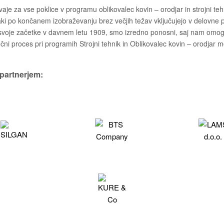
aje za vse poklice v programu oblikovalec kovin – orodjar in strojni teh
ki po končanem izobraževanju brez večjih težav vključujejo v delovne pr
i svoje začetke v davnem letu 1909, smo izredno ponosni, saj nam omog
ni proces pri programih Strojni tehnik in Oblikovalec kovin – orodjar m
partnerjem: