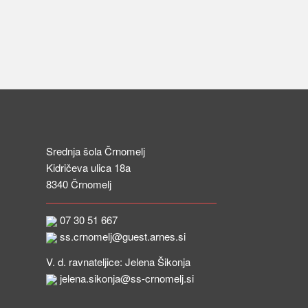
Srednja šola Črnomelj
Kidričeva ulica 18a
8340 Črnomelj
07 30 51 667
ss.crnomelj@guest.arnes.si
V. d. ravnateljice: Jelena Šikonja
jelena.sikonja@ss-crnomelj.si