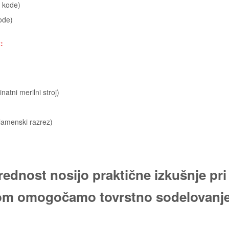
 kode)
ode)
:
natni merilni stroj)
plamenski razrez)
ednost nosijo praktične izkušnje pri
kom omogočamo tovrstno sodelovanje