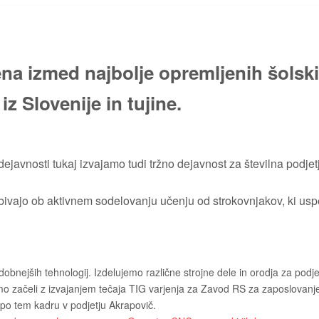
ena izmed najbolje opremljenih šolski
iz Slovenije in tujine.
dejavnosti tukaj izvajamo tudi tržno dejavnost za številna podj
ivajo ob aktivnem sodelovanju učenju od strokovnjakov, ki uspešn
bnejših tehnologij. Izdelujemo različne strojne dele in orodja za podje
 smo začeli z izvajanjem tečaja TIG varjenja za Zavod RS za zaposlovan
po tem kadru v podjetju Akrapovič.