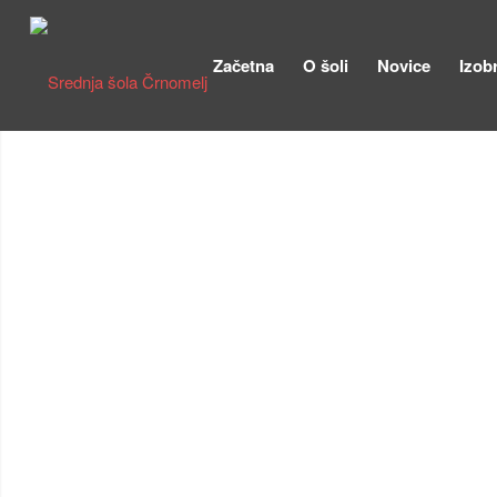
Začetna
O šoli
Novice
Izob