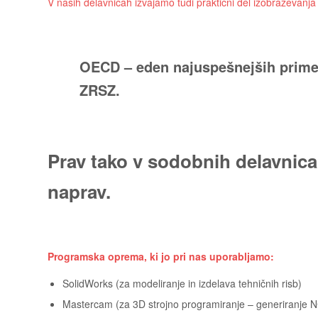
V naših delavnicah izvajamo tudi praktični del izobraževan
OECD – eden najuspešnejših primer
ZRSZ.
Prav tako v sodobnih delavnic
naprav.
Programska oprema, ki jo pri nas uporabljamo:
SolidWorks (za modeliranje in izdelava tehničnih risb)
Mastercam (za 3D strojno programiranje – generiranje 