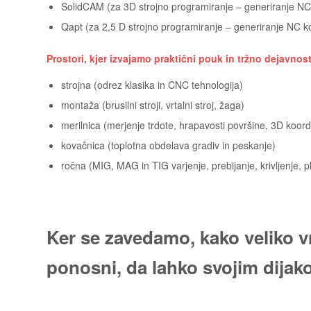
SolidCAM (za 3D strojno programiranje – generiranje NC
Qapt (za 2,5 D strojno programiranje – generiranje NC k
Prostori, kjer izvajamo praktični pouk in tržno dejavnost
strojna (odrez klasika in CNC tehnologija)
montaža (brusilni stroji, vrtalni stroj, žaga)
merilnica (merjenje trdote, hrapavosti površine, 3D koordi
kovačnica (toplotna obdelava gradiv in peskanje)
ročna (MIG, MAG in TIG varjenje, prebijanje, krivljenje, 
Ker se zavedamo, kako veliko vr
ponosni, da lahko svojim dija