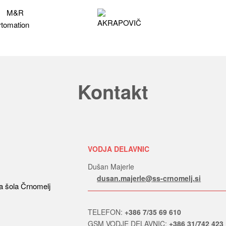
Kontakt
VODJA DELAVNIC
Dušan Majerle
dusan.majerle@ss-crnomelj.si
TELEFON:
+386 7/35 69 610
GSM VODJE DELAVNIC:
+386 31/742 423