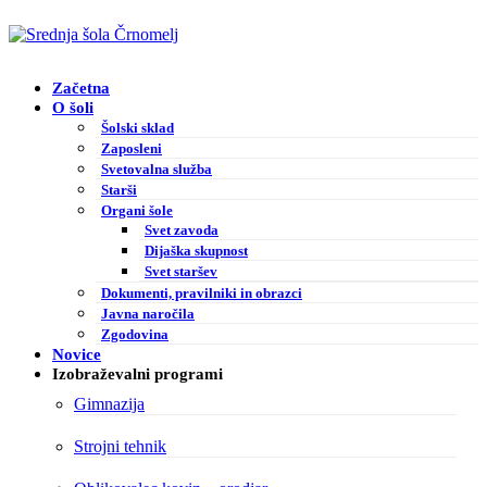
Začetna
O šoli
Šolski sklad
Zaposleni
Svetovalna služba
Starši
Organi šole
Svet zavoda
Dijaška skupnost
Svet staršev
Dokumenti, pravilniki in obrazci
Javna naročila
Zgodovina
Novice
Izobraževalni programi
Gimnazija
Strojni tehnik