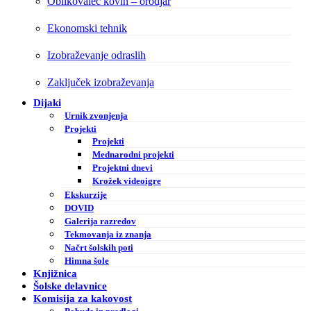
Oblikovalec kovin – orodjar
Ekonomski tehnik
Izobraževanje odraslih
Zaključek izobraževanja
Dijaki
Urnik zvonjenja
Projekti
Projekti
Mednarodni projekti
Projektni dnevi
Krožek videoigre
Ekskurzije
DOVID
Galerija razredov
Tekmovanja iz znanja
Načrt šolskih poti
Himna šole
Knjižnica
Šolske delavnice
Komisija za kakovost