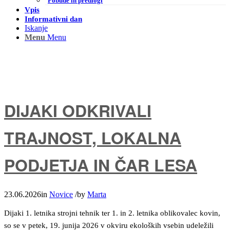
Pobude in predlogi
Vpis
Informativni dan
Iskanje
Menu
Menu
DIJAKI ODKRIVALI
TRAJNOST, LOKALNA
PODJETJA IN ČAR LESA
23.06.2026
in
Novice
/
by
Marta
Dijaki 1. letnika strojni tehnik ter 1. in 2. letnika oblikovalec kovin,
so se v petek, 19. junija 2026 v okviru ekoloških vsebin udeležili