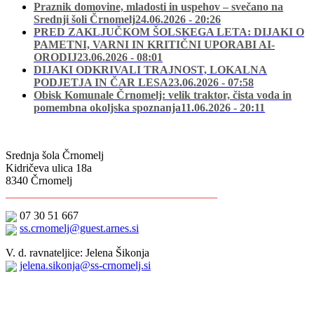
Praznik domovine, mladosti in uspehov – svečano na
Srednji šoli Črnomelj
24.06.2026 - 20:26
PRED ZAKLJUČKOM ŠOLSKEGA LETA: DIJAKI O
PAMETNI, VARNI IN KRITIČNI UPORABI AI-
ORODIJ
23.06.2026 - 08:01
DIJAKI ODKRIVALI TRAJNOST, LOKALNA
PODJETJA IN ČAR LESA
23.06.2026 - 07:58
Obisk Komunale Črnomelj: velik traktor, čista voda in
pomembna okoljska spoznanja
11.06.2026 - 20:11
Srednja šola Črnomelj
Kidričeva ulica 18a
8340 Črnomelj
07 30 51 667
ss.crnomelj@guest.arnes.si
V. d. ravnateljice: Jelena Šikonja
jelena.sikonja@ss-crnomelj.si