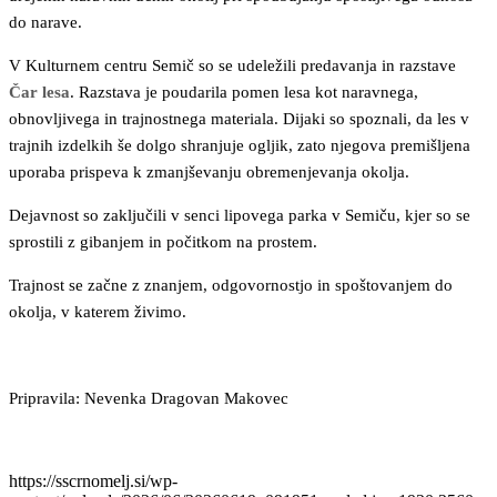
do narave.
V Kulturnem centru Semič so se udeležili predavanja in razstave
Čar lesa
. Razstava je poudarila pomen lesa kot naravnega,
obnovljivega in trajnostnega materiala. Dijaki so spoznali, da les v
trajnih izdelkih še dolgo shranjuje ogljik, zato njegova premišljena
uporaba prispeva k zmanjševanju obremenjevanja okolja.
Dejavnost so zaključili v senci lipovega parka v Semiču, kjer so se
sprostili z gibanjem in počitkom na prostem.
Trajnost se začne z znanjem, odgovornostjo in spoštovanjem do
okolja, v katerem živimo.
Pripravila: Nevenka Dragovan Makovec
https://sscrnomelj.si/wp-