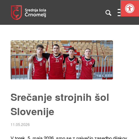
Srečanje strojnih šol
Slovenije
11.05.2026
V torek, 5. maja 2026, smo se z največjo zasedbo dijakov