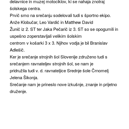
delavnice in muzej motociklov, ki se nahaja znotraj
šolskega centra.
Prvič smo na srečanju sodelovali tudi s športno ekipo.
Anže Klobučar, Leo Vardić in Matthew David
Žunič iz 2. ST ter Jaka Pečarič iz 3. ST so se opogumili in
uspešno zoperstavljali velikim šolskim
centrom v košarki 3 x 3. Njihov vodja je bil Branislav
Adlešič.
Ker je srečanje strojnih šol Slovenije združeno tudi s
srečanjem ravnateljev strojnih šol, se nam je
pridružila tudi v. d. ravnateljice Srednje šole Črnomelj
Jelena Šikonja.
Srečanje nam je prineslo nove izkušnje, znanje in prijetno
druženje.