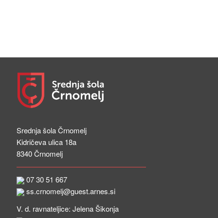
Srednja šola Črnomelj
Kidričeva ulica 18a
8340 Črnomelj
07 30 51 667
ss.crnomelj@guest.arnes.si
V. d. ravnateljice: Jelena Šikonja