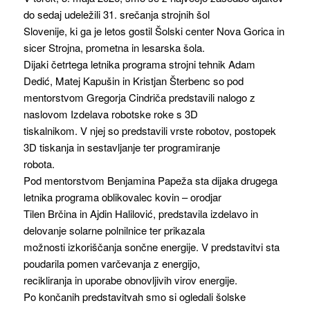
do sedaj udeležili 31. srečanja strojnih šol
Slovenije, ki ga je letos gostil Šolski center Nova Gorica in
sicer Strojna, prometna in lesarska šola.
Dijaki četrtega letnika programa strojni tehnik Adam
Dedić, Matej Kapušin in Kristjan Šterbenc so pod
mentorstvom Gregorja Cindriča predstavili nalogo z
naslovom Izdelava robotske roke s 3D
tiskalnikom. V njej so predstavili vrste robotov, postopek
3D tiskanja in sestavljanje ter programiranje
robota.
Pod mentorstvom Benjamina Papeža sta dijaka drugega
letnika programa oblikovalec kovin – orodjar
Tilen Brčina in Ajdin Halilović, predstavila izdelavo in
delovanje solarne polnilnice ter prikazala
možnosti izkoriščanja sončne energije. V predstavitvi sta
poudarila pomen varčevanja z energijo,
recikliranja in uporabe obnovljivih virov energije.
Po končanih predstavitvah smo si ogledali šolske