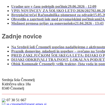
Uradne ure v času poletnih počitnic
29.06.2026 - 12:09
VPIS NOVINCEV ZA ŠOLSKO LETO 2026/2027
02.06.2
Brezplačni tečaj Računalniška pismenost za odrasle
15.05.2
Obvestilo o zaprtosti šole med prvomajskimi počitnicami
24
Možnost prenosa prijav za osnovnošolce
21.04.2026 - 13:43
Zadnje novice
Na Srednji šoli Črnomelj uspešno nadaljujemo z aktivno
Praznik domovine, mladosti in uspehov – svečano na Srednj
PRED ZAKLJUČKOM ŠOLSKEGA LETA: DIJAKI O PA
DIJAKI ODKRIVALI TRAJNOST, LOKALNA PODJET
Obisk Komunale Črnomelj: velik traktor, čista voda in p
Srednja šola Črnomelj
Kidričeva ulica 18a
8340 Črnomelj
07 30 51 667
ss.crnomelj@guest.arnes.si