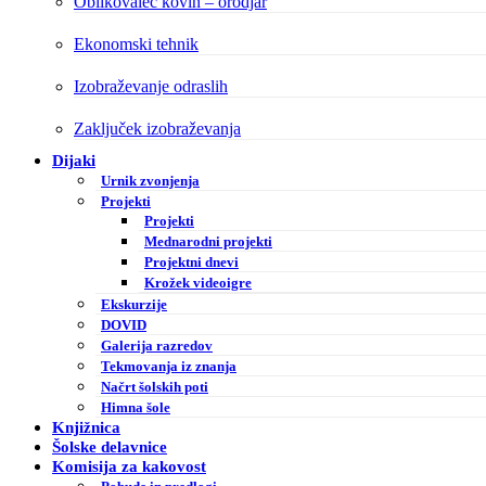
Oblikovalec kovin – orodjar
Ekonomski tehnik
Izobraževanje odraslih
Zaključek izobraževanja
Dijaki
Urnik zvonjenja
Projekti
Projekti
Mednarodni projekti
Projektni dnevi
Krožek videoigre
Ekskurzije
DOVID
Galerija razredov
Tekmovanja iz znanja
Načrt šolskih poti
Himna šole
Knjižnica
Šolske delavnice
Komisija za kakovost