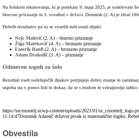
Na šolskem tekmovanju, ki je potekalo 9. maja 2025, je sodelovalo še
biserno priznanje
in
3. rezultat v državi
. Dominik (2. A) je zbral
106
Dobrih rezultatov pa so se veselili tudi ostali dijaki:
Nejc Malerič
(2. A) – biserno priznanje
Žiga Matekovič
(4. A) – bronasto priznanje
Emerik Banfi
(2. A) – bronasto priznanje
Adam Drakulič
(3. A) – priznanje
Odmeven uspeh za šolo
Rezultati vseh sodelujočih dijakov potrjujejo dobro znanje in zanimanj
uspeha sta v ponos šoli in dokaz, da se s trudom in vztrajnostjo lahko 
https://sscrnomelj.si/wp-content/uploads/2021/01/ss_crnomelj_logo.p
11:14:47
Dominik Adamič državni prvak iz matematične logike, Rebek
Obvestila