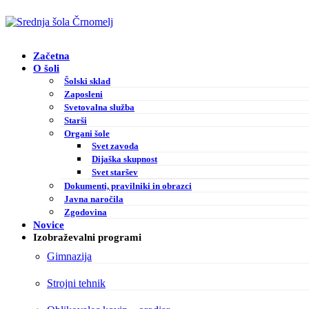
Začetna
O šoli
Šolski sklad
Zaposleni
Svetovalna služba
Starši
Organi šole
Svet zavoda
Dijaška skupnost
Svet staršev
Dokumenti, pravilniki in obrazci
Javna naročila
Zgodovina
Novice
Izobraževalni programi
Gimnazija
Strojni tehnik