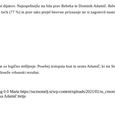
st dijakov. Najuspešnejša sta bila prav Rebeka in Dominik Adamič. Reb
 točk
(77 %) in prav tako prejel
biserno priznanje
ter si zagotovil nas
e za logično mišljenje. Posebej izstopata brat in sestra Adamič, ki sta 
doseže vrhunski rezultat.
ng
0
0
Marta
https://sscrnomelj.si/wp-content/uploads/2021/01/ss_crno
a Adamič tretja