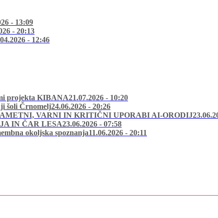
026 - 13:09
026 - 20:13
.04.2026 - 12:46
stmi projekta KIBANA
21.07.2026 - 10:20
i šoli Črnomelj
24.06.2026 - 20:26
METNI, VARNI IN KRITIČNI UPORABI AI-ORODIJ
23.06.2
JA IN ČAR LESA
23.06.2026 - 07:58
omembna okoljska spoznanja
11.06.2026 - 20:11