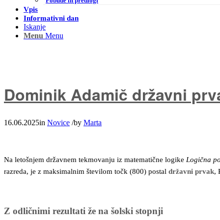
Pobude in predlogi
Vpis
Informativni dan
Iskanje
Menu
Menu
Dominik Adamič državni prva
16.06.2025
in
Novice
/
by
Marta
Na letošnjem državnem tekmovanju iz matematične logike
Logična po
razreda, je z maksimalnim številom točk (800) postal
državni prvak
,
Z odličnimi rezultati že na šolski stopnji