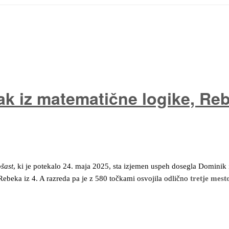
k iz matematične logike, Reb
šast
, ki je potekalo 24. maja 2025, sta izjemen uspeh dosegla Dominik
 Rebeka iz 4. A razreda pa je z 580 točkami osvojila odlično
tretje mest