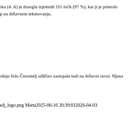
eka (4. A) je dosegla izjemnih
111 točk
(97 %), kar ji je prineslo
top na državnem tekmovanju.
Srednjo šolo Črnomelj odlično zastopala tudi na državni ravni. Njuna
melj_logo.png
Marta
2025-06-16 20:39:03
2026-04-03