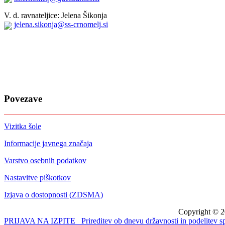
V. d. ravnateljice: Jelena Šikonja
jelena.sikonja@ss-crnomelj.si
Povezave
Vizitka šole
Informacije javnega značaja
Varstvo osebnih podatkov
Nastavitve piškotkov
Izjava o dostopnosti (ZDSMA)
Copyright © 2
PRIJAVA NA IZPITE
Prireditev ob dnevu državnosti in podelitev s