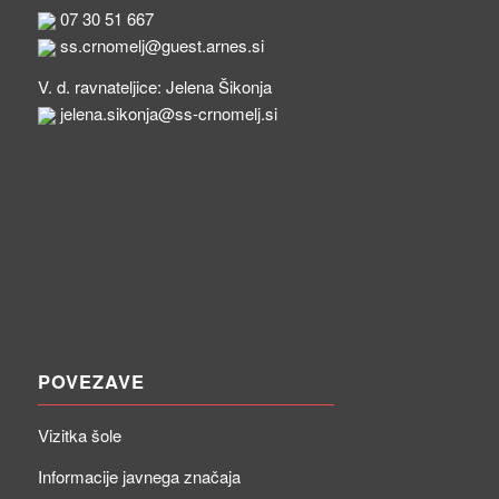
07 30 51 667
ss.crnomelj@guest.arnes.si
V. d. ravnateljice: Jelena Šikonja
jelena.sikonja@ss-crnomelj.si
POVEZAVE
Vizitka šole
Informacije javnega značaja