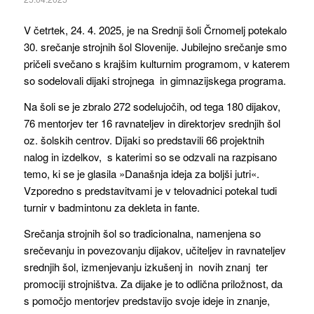
V četrtek, 24. 4. 2025, je na Srednji šoli Črnomelj potekalo
30. srečanje strojnih šol Slovenije. Jubilejno srečanje smo
pričeli svečano s krajšim kulturnim programom, v katerem
so sodelovali dijaki strojnega in gimnazijskega programa.
Na šoli se je zbralo 272 sodelujočih, od tega 180 dijakov,
76 mentorjev ter 16 ravnateljev in direktorjev srednjih šol
oz. šolskih centrov. Dijaki so predstavili 66 projektnih
nalog in izdelkov, s katerimi so se odzvali na razpisano
temo, ki se je glasila »Današnja ideja za boljši jutri«.
Vzporedno s predstavitvami je v telovadnici potekal tudi
turnir v badmintonu za dekleta in fante.
Srečanja strojnih šol so tradicionalna, namenjena so
srečevanju in povezovanju dijakov, učiteljev in ravnateljev
srednjih šol, izmenjevanju izkušenj in novih znanj ter
promociji strojništva. Za dijake je to odlična priložnost, da
s pomočjo mentorjev predstavijo svoje ideje in znanje,