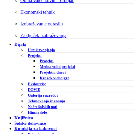
Oblikovalec kovin – orodjar
Ekonomski tehnik
Izobraževanje odraslih
Zaključek izobraževanja
Dijaki
Urnik zvonjenja
Projekti
Projekti
Mednarodni projekti
Projektni dnevi
Krožek videoigre
Ekskurzije
DOVID
Galerija razredov
Tekmovanja iz znanja
Načrt šolskih poti
Himna šole
Knjižnica
Šolske delavnice
Komisija za kakovost