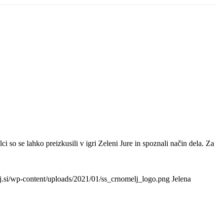
 so se lahko preizkusili v igri Zeleni Jure in spoznali način dela. Za
lj.si/wp-content/uploads/2021/01/ss_crnomelj_logo.png
Jelena