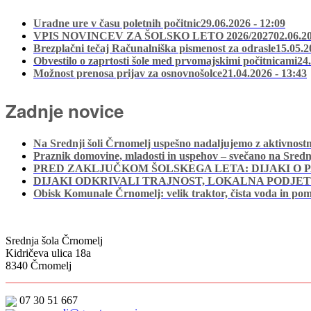
Uradne ure v času poletnih počitnic
29.06.2026 - 12:09
VPIS NOVINCEV ZA ŠOLSKO LETO 2026/2027
02.06.2
Brezplačni tečaj Računalniška pismenost za odrasle
15.05.2
Obvestilo o zaprtosti šole med prvomajskimi počitnicami
24
Možnost prenosa prijav za osnovnošolce
21.04.2026 - 13:43
Zadnje novice
Na Srednji šoli Črnomelj uspešno nadaljujemo z aktivno
Praznik domovine, mladosti in uspehov – svečano na Srednj
PRED ZAKLJUČKOM ŠOLSKEGA LETA: DIJAKI O PA
DIJAKI ODKRIVALI TRAJNOST, LOKALNA PODJET
Obisk Komunale Črnomelj: velik traktor, čista voda in p
Srednja šola Črnomelj
Kidričeva ulica 18a
8340 Črnomelj
07 30 51 667