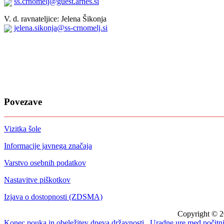
ss.crnomelj@guest.arnes.si
V. d. ravnateljice: Jelena Šikonja
jelena.sikonja@ss-crnomelj.si
Povezave
Vizitka šole
Informacije javnega značaja
Varstvo osebnih podatkov
Nastavitve piškotkov
Izjava o dostopnosti (ZDSMA)
Copyright © 2
Konec pouka in obeležitev dneva državnosti
Uradne ure med počitn