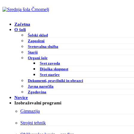
Začetna
O šoli
Šolski sklad
Zaposleni
Svetovalna služba
Starši
Organi šole
Svet zavoda
Dijaška skupnost
Svet staršev
Dokumenti, pravilniki in obrazci
Javna naročila
Zgodovina
Novice
Izobraževalni programi
Gimnazija
Strojni tehnik