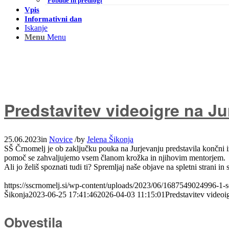
Pobude in predlogi
Vpis
Informativni dan
Iskanje
Menu
Menu
Predstavitev videoigre na Ju
25.06.2023
in
Novice
/
by
Jelena Šikonja
SŠ Črnomelj je ob zaključku pouka na Jurjevanju predstavila končni izd
pomoč se zahvaljujemo vsem članom krožka in njihovim mentorjem.
Ali jo želiš spoznati tudi ti? Spremljaj naše objave na spletni strani in
https://sscrnomelj.si/wp-content/uploads/2023/06/1687549024996-1
Šikonja
2023-06-25 17:41:46
2026-04-03 11:15:01
Predstavitev videoi
Obvestila