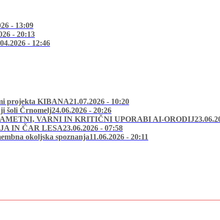
026 - 13:09
026 - 20:13
.04.2026 - 12:46
stmi projekta KIBANA
21.07.2026 - 10:20
i šoli Črnomelj
24.06.2026 - 20:26
METNI, VARNI IN KRITIČNI UPORABI AI-ORODIJ
23.06.2
JA IN ČAR LESA
23.06.2026 - 07:58
omembna okoljska spoznanja
11.06.2026 - 20:11