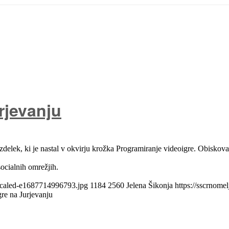
rjevanju
elek, ki je nastal v okvirju krožka Programiranje videoigre. Obiskovalci
 socialnih omrežjih.
-scaled-e1687714996793.jpg
1184
2560
Jelena Šikonja
https://sscrnome
gre na Jurjevanju