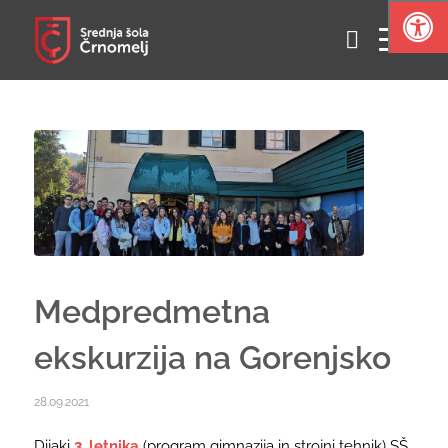
Medpredmetna
ekskurzija na Gorenjsko
28.09.2021
Dijaki
3. letnika
(program gimnazija in strojni tehnik) SŠ