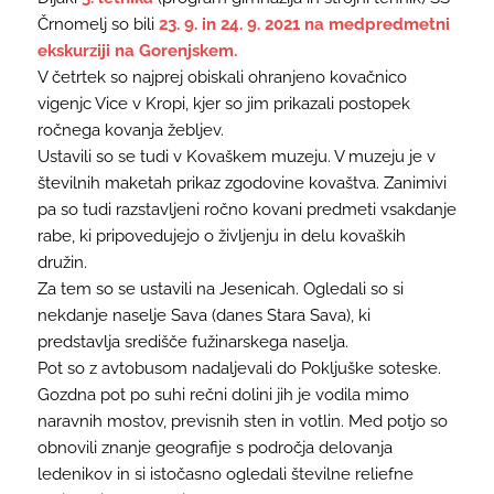
Črnomelj so bili
23. 9. in 24. 9. 2021 na medpredmetni
ekskurziji na Gorenjskem.
V četrtek so najprej obiskali ohranjeno kovačnico
vigenjc Vice v Kropi, kjer so jim prikazali postopek
ročnega kovanja žebljev.
Ustavili so se tudi v Kovaškem muzeju. V muzeju je v
številnih maketah prikaz zgodovine kovaštva. Zanimivi
pa so tudi razstavljeni ročno kovani predmeti vsakdanje
rabe, ki pripovedujejo o življenju in delu kovaških
družin.
Za tem so se ustavili na Jesenicah. Ogledali so si
nekdanje naselje Sava (danes Stara Sava), ki
predstavlja središče fužinarskega naselja.
Pot so z avtobusom nadaljevali do Pokljuške soteske.
Gozdna pot po suhi rečni dolini jih je vodila mimo
naravnih mostov, previsnih sten in votlin. Med potjo so
obnovili znanje geografije s področja delovanja
ledenikov in si istočasno ogledali številne reliefne