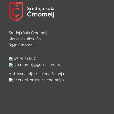
Srednja šola Črnomelj
Kidričeva ulica 18a
8340 Črnomelj
07 30 51 667
ss.crnomelj@guest.arnes.si
V. d. ravnateljice: Jelena Šikonja
jelena.sikonja@ss-crnomelj.si