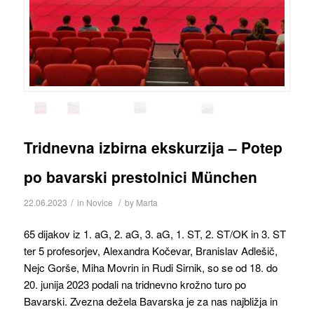
Tridnevna izbirna ekskurzija – Potep
po bavarski prestolnici München
/
/
22.06.2023
in
Novice
by
Marta
65 dijakov iz 1. aG, 2. aG, 3. aG, 1. ST, 2. ST/OK in 3. ST
ter 5 profesorjev, Alexandra Kočevar, Branislav Adlešič,
Nejc Gorše, Miha Movrin in Rudi Sirnik, so se od 18. do
20. junija 2023 podali na tridnevno krožno turo po
Bavarski. Zvezna dežela Bavarska je za nas najbližja in