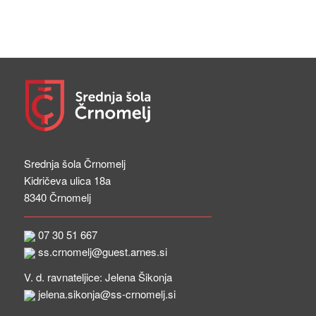
Srednja šola Črnomelj
Kidričeva ulica 18a
8340 Črnomelj
07 30 51 667
ss.crnomelj@guest.arnes.si
V. d. ravnateljice: Jelena Šikonja
jelena.sikonja@ss-crnomelj.si