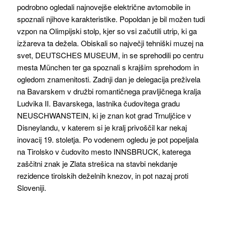
podrobno ogledali najnovejše električne avtomobile in
spoznali njihove karakteristike. Popoldan je bil možen tudi
vzpon na Olimpijski stolp, kjer so vsi začutili utrip, ki ga
izžareva ta dežela. Obiskali so največji tehniški muzej na
svet, DEUTSCHES MUSEUM, in se sprehodili po centru
mesta München ter ga spoznali s krajšim sprehodom in
ogledom znamenitosti. Zadnji dan je delegacija preživela
na Bavarskem v družbi romantičnega pravljičnega kralja
Ludvika II. Bavarskega, lastnika čudovitega gradu
NEUSCHWANSTEIN, ki je znan kot grad Trnuljčice v
Disneylandu, v katerem si je kralj privoščil kar nekaj
inovacij 19. stoletja. Po vodenem ogledu je pot popeljala
na Tirolsko v čudovito mesto INNSBRUCK, katerega
zaščitni znak je Zlata strešica na stavbi nekdanje
rezidence tirolskih deželnih knezov, in pot nazaj proti
Sloveniji.