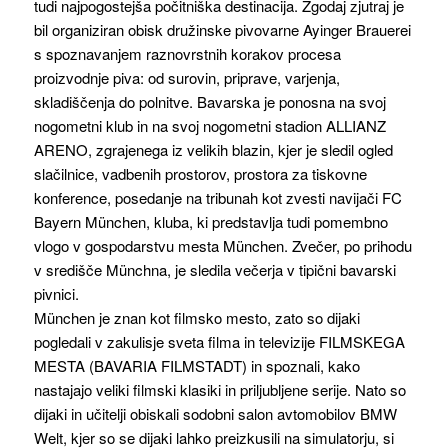
tudi najpogostejša počitniška destinacija. Zgodaj zjutraj je
bil organiziran obisk družinske pivovarne Ayinger Brauerei
s spoznavanjem raznovrstnih korakov procesa
proizvodnje piva: od surovin, priprave, varjenja,
skladiščenja do polnitve. Bavarska je ponosna na svoj
nogometni klub in na svoj nogometni stadion ALLIANZ
ARENO, zgrajenega iz velikih blazin, kjer je sledil ogled
slačilnice, vadbenih prostorov, prostora za tiskovne
konference, posedanje na tribunah kot zvesti navijači FC
Bayern München, kluba, ki predstavlja tudi pomembno
vlogo v gospodarstvu mesta München. Zvečer, po prihodu
v središče Münchna, je sledila večerja v tipični bavarski
pivnici.
München je znan kot filmsko mesto, zato so dijaki
pogledali v zakulisje sveta filma in televizije FILMSKEGA
MESTA (BAVARIA FILMSTADT) in spoznali, kako
nastajajo veliki filmski klasiki in priljubljene serije. Nato so
dijaki in učitelji obiskali sodobni salon avtomobilov BMW
Welt, kjer so se dijaki lahko preizkusili na simulatorju, si