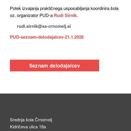
Potek izvajanja praktičnega usposabljanja koordinira šola
oz. organizator PUD-a
Rudi Sirnik.
rudi.sirnik@ss-crnomelj.si
PUD-seznam-delodajalcev-21.1.2026
Seznam delodajalcev
Srednja šola Črnomelj
Kidričeva ulica 18a