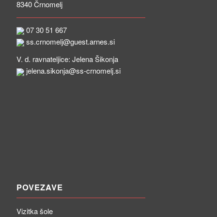
8340 Črnomelj
07 30 51 667
ss.crnomelj@guest.arnes.si
V. d. ravnateljice: Jelena Šikonja
jelena.sikonja@ss-crnomelj.si
POVEZAVE
Vizitka šole