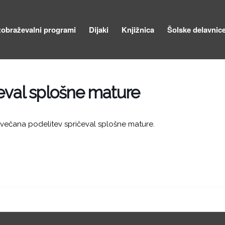
zobraževalni programi
Dijaki
Knjižnica
Šolske delavnic
eval splošne mature
le svečana podelitev spričeval splošne mature.