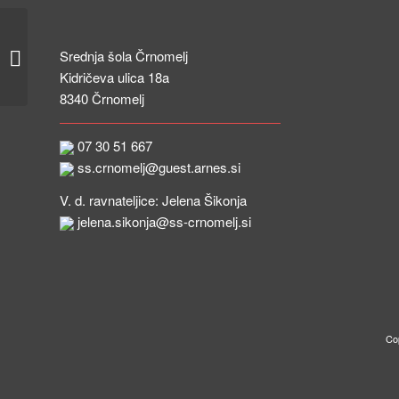
Svečana podelitev spričeval poklicne
Srednja šola Črnomelj
mature
Kidričeva ulica 18a
8340 Črnomelj
07 30 51 667
ss.crnomelj@guest.arnes.si
V. d. ravnateljice: Jelena Šikonja
jelena.sikonja@ss-crnomelj.si
Co