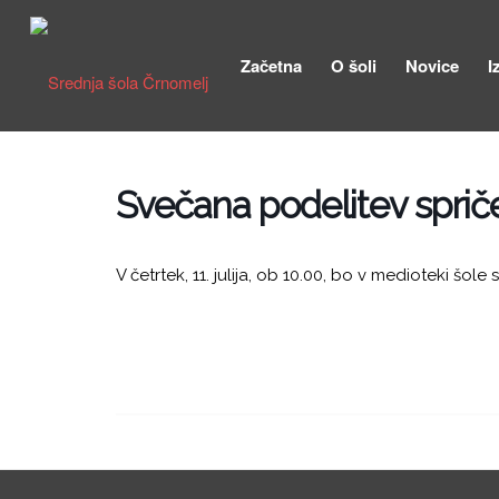
Začetna
O šoli
Novice
I
Svečana podelitev sprič
V četrtek, 11. julija, ob 10.00, bo v medioteki šo