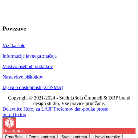
Povezave
Vizitka šole
Informacije javnega značaja
Varstvo osebnih podatkov
Nastavitve piškotkov
Izjava o dostopnosti (ZDSMA)
Copyright © 2021-2024 - Srednja šola Črnomelj & DBP brand
design studio, Vse pravice pridržane.
Delavnice Heroj za LAJF
Prešernov dan-pouka prosto
Scroll to top
Dostopnost
Črno/Belo
Temni kontrast
Svetli kontrast
Ustavi premike