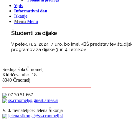
Pobude in predlogi
Vpis
Informativni dan
Iskanje
Menu
Menu
Študenti za dijake
V petek, 9. 2. 2024, 7. uro, bo imel KBŠ predstavitev študijs
programov za dijake 3. in 4. letnikov.
Srednja šola Črnomelj
Kidričeva ulica 18a
8340 Črnomelj
07 30 51 667
ss.crnomelj@guest.arnes.si
V. d. ravnateljice: Jelena Šikonja
jelena.sikonja@ss-crnomelj.si