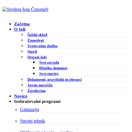
Začetna
O šoli
Šolski sklad
Zaposleni
Svetovalna služba
Starši
Organi šole
Svet zavoda
Dijaška skupnost
Svet staršev
Dokumenti, pravilniki in obrazci
Javna naročila
Zgodovina
Novice
Izobraževalni programi
Gimnazija
Strojni tehnik