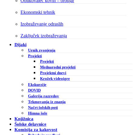
Oblikovalec kovin – orodjar
Ekonomski tehnik
Izobraževanje odraslih
Zaključek izobraževanja
Dijaki
Urnik zvonjenja
Projekti
Projekti
Mednarodni projekti
Projektni dnevi
Krožek videoigre
Ekskurzije
DOVID
Galerija razredov
Tekmovanja iz znanja
Načrt šolskih poti
Himna šole
Knjižnica
Šolske delavnice
Komisija za kakovost