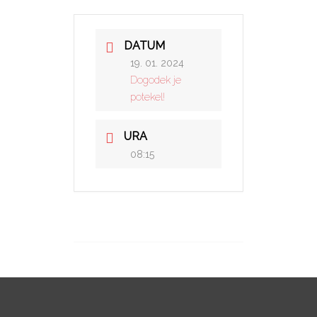
DATUM
19. 01. 2024
Dogodek je
potekel!
URA
08:15