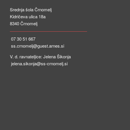
Srednja šola Črnomelj
Kidričeva ulica 18a
8340 Črnomelj
07 30 51 667
ss.crnomelj@guest.arnes.si
V. d. ravnateljice: Jelena Šikonja
jelena.sikonja@ss-crnomelj.si