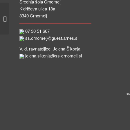
Srednja šola Črnomelj
Kidričeva ulica 18a
Ekskurzija (Ljubljana) v okviru
8340 Črnomelj
aktivnega državljanstva za 3.abG in
3.ST
07 30 51 667
ss.crnomelj@guest.arnes.si
V. d. ravnateljice: Jelena Šikonja
jelena.sikonja@ss-crnomelj.si
Co