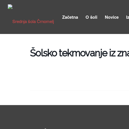
Začetna
O šoli
Novice
I
Šolsko tekmovanje iz zna