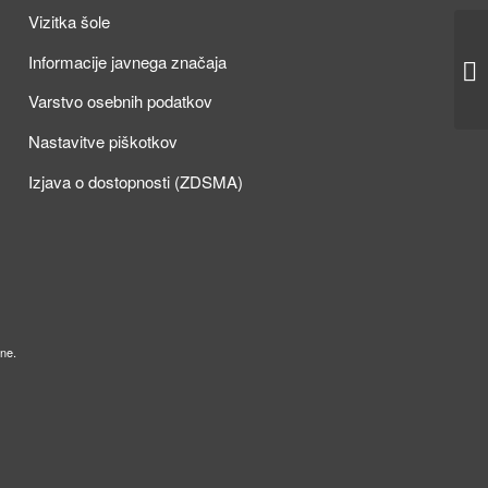
Vizitka šole
Re
Informacije javnega značaja
an
Varstvo osebnih podatkov
Nastavitve piškotkov
Izjava o dostopnosti (ZDSMA)
ne.