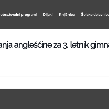
zobraževalni programi
Dijaki
Knjižnica
Šolske delavnic
nja angleščine za 3. letnik gimn