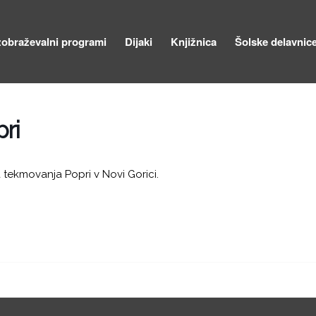
zobraževalni programi
Dijaki
Knjižnica
Šolske delavnic
ri
tekmovanja Popri v Novi Gorici.