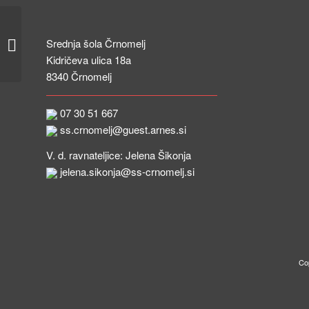
Srednja šola Črnomelj
Strokovna ekskurzija za 2.ST in 4.ST
Kidričeva ulica 18a
8340 Črnomelj
07 30 51 667
ss.crnomelj@guest.arnes.si
V. d. ravnateljice: Jelena Šikonja
jelena.sikonja@ss-crnomelj.si
Co